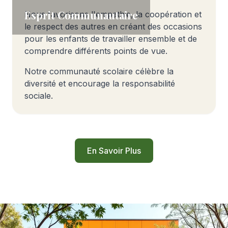
Esprit Communautaire
Nous favorisons l'empathie, la coopération et
le respect des autres en créant des occasions
pour les enfants de travailler ensemble et de
comprendre différents points de vue.
Notre communauté scolaire célèbre la
diversité et encourage la responsabilité
sociale.
En Savoir Plus