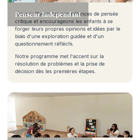
Penseur Indépendant
Nous cultivons les compétences de pensée
critique et encourageons les enfants à se
forger leurs propres opinions et idées par le
biais d'une exploration guidée et d'un
questionnement réfléchi.
Notre programme met l'accent sur la
résolution de problèmes et la prise de
décision dès les premières étapes.