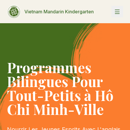
Vietnam Mandarin Kindergarten
Programmes
Bilingues Pour
Tout-Petits à Hô
Chi Minh-Ville
Nourrir Les Jeunes Esprits Avec L'anglais,