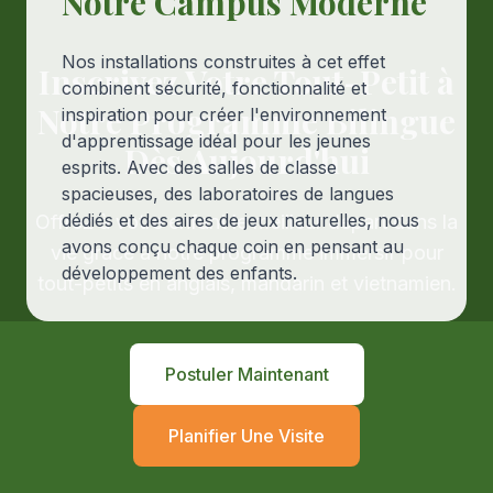
Notre Campus Moderne
Nos installations construites à cet effet
Inscrivez Votre Tout-Petit à
combinent sécurité, fonctionnalité et
Notre Programme Bilingue
inspiration pour créer l'environnement
d'apprentissage idéal pour les jeunes
Dès Aujourd'hui
esprits. Avec des salles de classe
spacieuses, des laboratoires de langues
dédiés et des aires de jeux naturelles, nous
Offrez à votre enfant le meilleur départ dans la
avons conçu chaque coin en pensant au
vie grâce à notre programme immersif pour
développement des enfants.
tout-petits en anglais, mandarin et vietnamien.
Postuler Maintenant
Planifier Une Visite