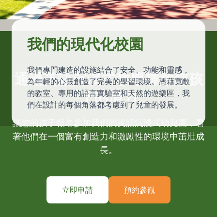
我們的現代化校園
我們專門建造的設施結合了安全、功能和靈感，
通過英語沉浸式教學釋放您孩
為年輕的心靈創造了完美的學習環境。憑藉寬敞
子的潛力
的教室、專用的語言實驗室和天然的遊樂區，我
們在設計的每個角落都考慮到了兒童的發展。
讓您的孩子報名參加我們的英語沉浸式幼兒園，看
著他們在一個富有創造力和激勵性的環境中茁壯成
長。
立即申請
預約參觀