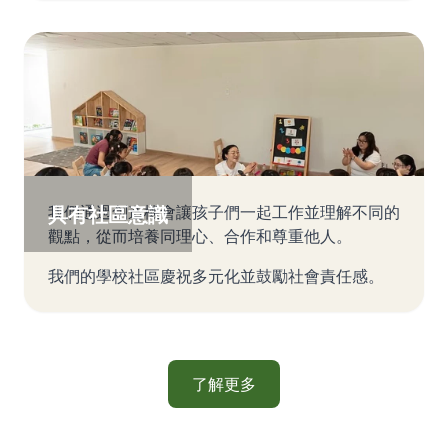
具有社區意識
我們通過創造機會讓孩子們一起工作並理解不同的
觀點，從而培養同理心、合作和尊重他人。
我們的學校社區慶祝多元化並鼓勵社會責任感。
了解更多