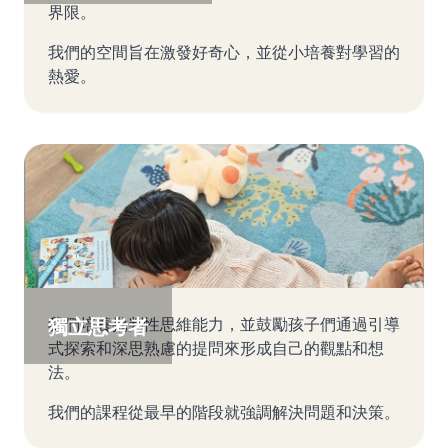
界限。
我們的空間旨在激發好奇心，並從小培養對學習的
熱愛。
獨立思考者
我們培養批判性思維能力，並鼓勵孩子們通過引導
式探索和深思熟慮的提問來形成自己的觀點和想
法。
我們的課程從最早的階段就強調解決問題和決策。